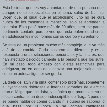
Esta historia, que les voy a contar, es de una persona que,
aunque no es especialista en el tema, sufrió de bulimia.
Dicen que, al igual que el alcoholismo, uno no se cura
nunca de los trastornos alimenticios, solo se aprenden a
controlar. Esto pasó hace más de 20 años, pero me parece
pertinente contarlo porque veo que esta enfermedad crece
en adolescentes inconformes con su cuerpo y su entorno.
Se trata de un problema mucho más complejo, que va más
allá de la comida. Cada trastorno es diferente y es la
respuesta a unas situaciones, personales y familiares, que
han afectado psicológicamente a la persona que los sufre.
En mi caso, todo empezó con dietas restrictivas para
adelgazar, no en aras de alcanzar una mejor salud, sino
como un autocastigo por ser gorda.
La dieta del atún y la piña, comer solo proteínas, someterme
a inyecciones dolorosas e intensas jornadas de ejercicio
eran el látigo que me daba, y lo único que producían era un
efecto contrario: un deseo indescriptible de ‘tragar’, pues no
se puede hablar de comer cuando ni siquiera se saborea lo
que pasa por la boca, y se comen cantidades