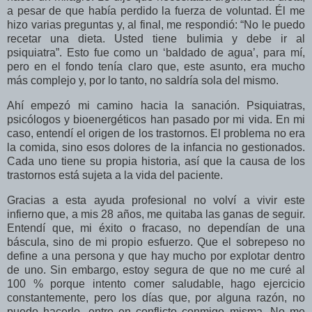
a pesar de que había perdido la fuerza de voluntad. Él me
hizo varias preguntas y, al final, me respondió: “No le puedo
recetar una dieta. Usted tiene bulimia y debe ir al
psiquiatra”. Esto fue como un ‘baldado de agua’, para mí,
pero en el fondo tenía claro que, este asunto, era mucho
más complejo y, por lo tanto, no saldría sola del mismo.
Ahí empezó mi camino hacia la sanación. Psiquiatras,
psicólogos y bioenergéticos han pasado por mi vida. En mi
caso, entendí el origen de los trastornos. El problema no era
la comida, sino esos dolores de la infancia no gestionados.
Cada uno tiene su propia historia, así que la causa de los
trastornos está sujeta a la vida del paciente.
Gracias a esta ayuda profesional no volví a vivir este
infierno que, a mis 28 años, me quitaba las ganas de seguir.
Entendí que, mi éxito o fracaso, no dependían de una
báscula, sino de mi propio esfuerzo. Que el sobrepeso no
define a una persona y que hay mucho por explotar dentro
de uno. Sin embargo, estoy segura de que no me curé al
100 % porque intento comer saludable, hago ejercicio
constantemente, pero los días que, por alguna razón, no
puedo hacerlo, entro en conflicto conmigo misma. No me