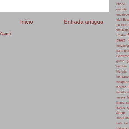
chapo 
empute
envejece
civil
Est
Inicio
Entrada antigua
Lu
fans
feminist
(Atom)
Castro
páez
f
fundació
gane dine
Gobiern
gorda
g
hambre
historia
hombres
incapaci
infierno
intento
i
varela
J
jimmy s
carlos e
Juan 
JuanPab
kate del 
Habana