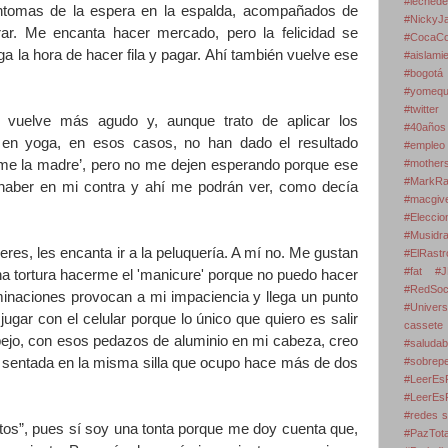
#leche
íntomas de la espera en la espalda, acompañados de
#Nicky
rar. Me encanta hacer mercado, pero la felicidad se
#CocaCo
a la hora de hacer fila y pagar. Ahí también vuelve ese
#aislam
#bogo
#yomequ
#twitter
 vuelve más agudo y, aunque trato de aplicar los
#40años
 en yoga, en esos casos, no han dado el resultado
#empleo
nme la madre’, pero no me dejen esperando porque ese
#mothe
#MarkR
haber en mi contra y ahí me podrán ver, como decía
#macgi
#Elecc
#Musidr
res, les encanta ir a la peluquería. A mí no. Me gustan
#ElRastr
#fat #J
na tortura hacerme el 'manicure' porque no puedo hacer
#RedS
uminaciones provocan a mi impaciencia y llega un punto
#Univer
jugar con el celular porque lo único que quiero es salir
cassete
spejo, con esos pedazos de aluminio en mi cabeza, creo
#salud
í sentada en la misma silla que ocupo hace más de dos
#sobre
#LeerEsR
#LeerEs
#redes s
tos”, pues sí soy una tonta porque me doy cuenta que,
#PazTota