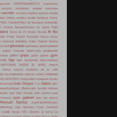
guzmán
EMPRENDIMIENTO
empresario
encierro
enredados
entidad
entrevista
escribir
r
escritora
esposa
esposo
estado
ados Unidos
estética
familia
fanáticas
Fanny
FARC
FashionPolice
fat
feminazis
feminicidio
as
festival iberoamericano de teatro
Fidel
fiebre
fit
fito
fiesta de 15
fiestas
fiscalía
obia
Fredy Guarín
frustrado
fuerza
fumar
n
funeraria
futbolista
Gabo
Gabriel Santos
gimnasio
ro fácil
gimnasios
gobernabilidad
o
golpes
Gonzalo Valderrama
googleando
gripa
gym
ordura
grillero
guías
guisos
hija
Hello
hijos
hipnopedia
hipocondriaca
HISTORIAS DESDE EL BAÑO
Hitachi
honrar
huesos
humberto de la calle
dad
incumplimiento
indeciso
infarto
infidelidad
INFLUENCERS
inseguridad
Instagram
insulto
Iván Duque
Jabón
ntervención
J Lo
jairo
amesRodríguez
JBalvin
jefe
Jennifer Aniston
alcedo
Joan Mac Donald
John Lennon
juan
juan gabriel
cheverry
juan luis guerra
Manuel Santos
JuanGabrielVásquez
loMontoya
Julio Sánchez Cristo
Juventud
castillo
Keops
KFC
kleenex
la barca
La
la llorona
la prima donna
la reina del sur
labial