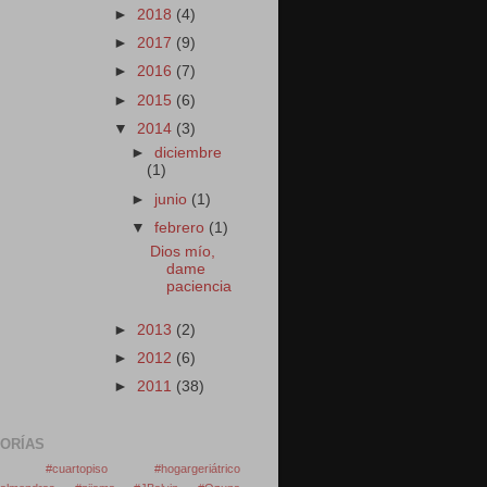
►
2018
(4)
►
2017
(9)
►
2016
(7)
►
2015
(6)
▼
2014
(3)
►
diciembre
(1)
►
junio
(1)
▼
febrero
(1)
Dios mío,
dame
paciencia
►
2013
(2)
►
2012
(6)
►
2011
(38)
ORÍAS
os #cuartopiso #hogargeriátrico