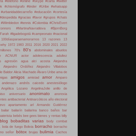
sta #teléfono #online #skype #carta #twitter
k #chismógrafo #tinder
#Uribe
#whatsapp
 #urbanidaddecarreño #educación #cortesía
#despedida #gracias #favor #grupos #chats
#Wimbledon #tennis #Colombia #ChrisEvert
onnors #MartinaNavratilova #BjornBorg
Farah #ligadebogotá #campeonato #nacional
100díasparaenamorarnos
13 razones
13
 why
1972
1983
2011
2016
2020
2021
2022
80's
illones
70's
abdominales
abuelos
e
ACNUR
actor
adolescencia
adultez
s
agresión
agua
alci acosta
Alejandra
Alejandro Ordóñez
Alejandro Villalobos
de Baldor
Alicia Machado
Álvaro Uribe
ama de
amigos
amor
migas
amistad
Amparo
andenazo
andrés caicedo
anestesiólogo
Angélica Lozano
AngelinaJolie
anillo de
anonimato
iso
aniversario
anorexia
ntes
antibacterial
Antinarcóticos
año electoral
evo
apartamento
arl
Armando Gutiérrez
bailar
bailarín
bailarina
banco
baños
bar
baterista
bebés
bee gees
bienes y rentas
billy
blog
bobaditas varias
body combat
á
borracho
bola de fuego
Bolivia
borracho
bótox
bulimia
 no señor
brujas
Cachos