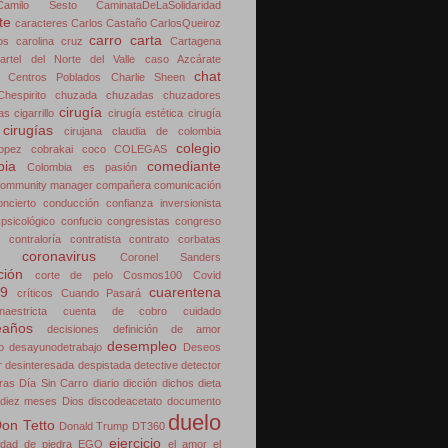
Camilo Sesto
CaminataDeLaSolidaridad
te
caracteres
Carlos Castaño
CarlosQueiroz
carro
carta
os
carolina cruz
Cartagena
artel del Norte del Valle
caso Azcárate
chat
Centros Poblados
Charlie Sheen
Chespirito
chuzada
chuzadas
chuzadores
cirugía
ras
cigarrillo
cirugía estética
cirugía
cirugías
cirujana
claudia de colombia
colegio
opez
cobrakai
coco
COLEGAS
bia
comediante
Colombia es pasión
ommunity manager
compañera
comunicación
oncierto
conducción
confianza inversionista
 psicológico
confucio
congresistas
congreso
contraloría
contratista
contrato
corbatas
coronavirus
Coronel Sanders
ción
corte de pelo
Cosmos100
Covid
19
cuarentena
críticos
Cuando Pasará
naestricta
cuenta de cobro
cuidado
eaños
decisiones
definición de amor
desempleo
o
desayunodetrabajo
Deseos
r
desinteresada
despistada
detective
detector
ras
Día Sin Carro
diario
dicción
dichos
dieta
diez meses
Dios
discodeacetato
documento
duelo
on Tetto
Donald Trump
DT360
ejercicio
dad de piedra
EGO
el amor
el