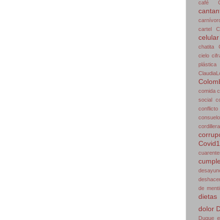
café
cantan
carnívor
cartel
C
celular
chatita
cielo
cif
plástica
ClaudiaL
Colom
comida
c
social
c
conflicto
consuelo
cordillera
corrup
Covid
cuarente
cumpl
desayun
deshace
de menti
dietas
dolor
D
Duque
e