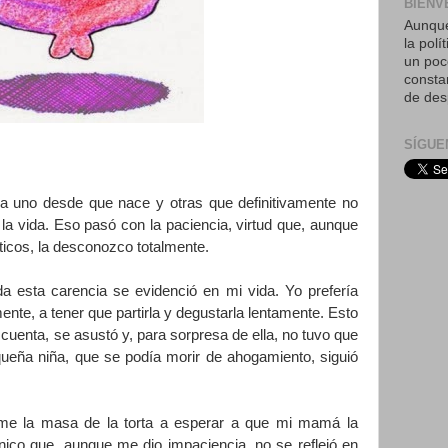
BIENV
Aunque
la polí
un poc
consta
de des
SÍGUE
a uno desde que nace y otras que definitivamente no
a vida. Eso pasó con la paciencia, virtud que, aunque
cticos, la desconozco totalmente.
 esta carencia se evidenció en mi vida. Yo prefería
ente, a tener que partirla y degustarla lentamente. Esto
uenta, se asustó y, para sorpresa de ella, no tuvo que
queña niña, que se podía morir de ahogamiento, siguió
me la masa de la torta a esperar a que mi mamá la
nico que, aunque me dio impaciencia, no se reflejó en