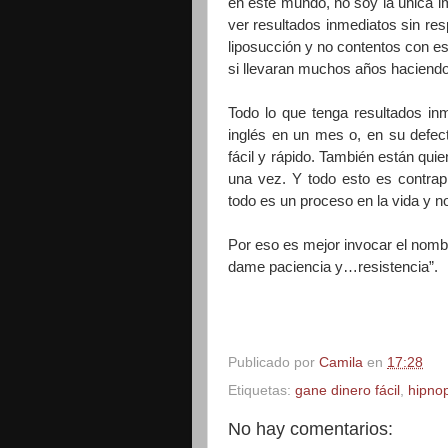
en este mundo, no soy la única 
ver resultados inmediatos sin re
liposucción y no contentos con 
si llevaran muchos años haciendo 
Todo lo que tenga resultados i
inglés en un mes o, en su defect
fácil y rápido. También están qui
una vez. Y todo esto es contrap
todo es un proceso en la vida y 
Por eso es mejor invocar el nombr
dame paciencia y…resistencia”.
Publicado por
Camila
en
17:28
Etiquetas:
gane dinero fácil
,
hipno
No hay comentarios: