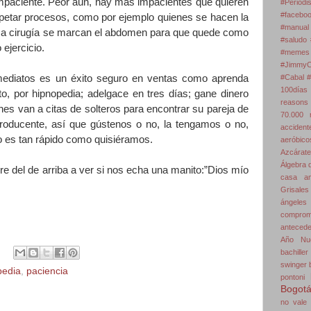
impaciente. Peor aún, hay más impacientes que quieren
#Periodi
#faceboo
spetar procesos, como por ejemplo quienes se hacen la
#manual
esa cirugía se marcan el abdomen para que quede como
#saludo 
ejercicio.
#memes
#JimmyC
nmediatos es un éxito seguro en ventas como aprenda
#Cabal #
100días
o, por hipnopedia; adelgace en tres días; gane dinero
reasons
enes van a citas de solteros para encontrar su pareja de
70.000 m
roducente, así que gústenos o no, la tengamos o no,
accident
no es tan rápido como quisiéramos.
aeróbico
Azcárate
Álgebra 
e del de arriba a ver si nos echa una manito:”Dios mío
casa
a
Grisales
ángeles
comprom
antecede
Año Nu
bachiller
swinger
pedia
,
paciencia
pontoni
Bogot
no vale