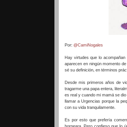
Por:
@CamiNogales
Hay virtudes que lo acompañan 
aparecen en ningún momento de l
sé su definición, en términos prá
Desde mis primeros años de vida
tragarme una papa entera, literalm
es real y cuando mi mamá se dio c
llamar a Urgencias porque la pe
con su vida tranquilamente.
Es por esto que prefería comer
horneara. Pero confieso que lo ú