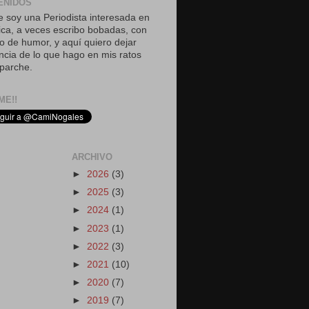
ENIDOS
 soy una Periodista interesada en
tica, a veces escribo bobadas, con
o de humor, y aquí quiero dejar
ncia de lo que hago en mis ratos
parche.
ME!!
ARCHIVO
►
2026
(3)
►
2025
(3)
►
2024
(1)
►
2023
(1)
►
2022
(3)
►
2021
(10)
►
2020
(7)
►
2019
(7)