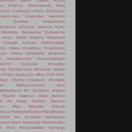
dealmendras #pijama #JBalvin #Ozuna
Jam #TheCure #DepecheMode #Sting
laZero
#cumpleaños #marzo #coronavirus
ientopreventivo #cuarentena #pandemia
tá #colombia #happybirthday
edoencasa #díaslocos #facebook #redes
#desempleo #trabajosihay #trabajonohay
 #mayor #adulto #empresa #experiencia
 #ventajas #contratar
#DìaDeLaMadre
rsday #mamá #HotelMamá #JorgeRausch
ausch #mamá #mariekondo #enfermera
ver #standupcomedy #asesoríadeimagen
iones2018 #campañas #Presidenta
amas #DanielaFranco #Decisiones #colegio
o #Policía #Liposucción #filtros #UNP #CMs
Balvin #Reykon #reggaetón
#Facebook
ocial #MarckZuckerberg #chat
sidaddeHarvard
#FF
#Gobiernos
#Infancia
#lagorda #lagordura #dieta #ejercicio
able #fit #amiga #chistosa #borracha
peso #flaca #básculas #calorías
esistir
#NoEstáMalEstarMal #MarioMendoza
Resistir #luz #oscuridad #aprendizajes
ociales #gurús #vibraciones
#Pastrana
#paz
l
#Petro
#responsabilidad
#tecnología