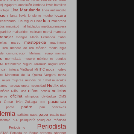
ónjuzgaporsucondición
lambada
lewis hamilton
Lina Marulanda
líchigo
línea antisuicidio
cción
locura
llanta
lluvia
lo siento mucho
luto
reesrobado
Luis Miguel
luisito
macarena
dos
magnitud
mal hablados
malditaprimavera
paridez
malparidos
maltrato
mamá
mamada
anejar
mangos
María Fernanda Cabal
mastopexia
elías
marzo
matrimonio
 Toro
medalla de oro
médico
medio siglo
de comunicación
Melania Trump
memes
o
mermelada
mesero
méxico
mi sentido
Mi testamento
Miguel Jaramillo
miguel uribe
enda
miniteca
MinSalud
MinTIC
moda
modelo
he
Monstruo de la Quinta Vergara
moza
e
mujer
mujeres
mundial de fútbol
músculos
Netflix
nanny
narcoavioneta
necesidad
nico
niños
noticias
niñera
Niño Dios
noticia
oficina
ñeros
olímpicos
olvidadiza
OMS
paciencia
a
Óscar Iván Zuluaga
oso
padre
pacto
pan
pancakes
demia
papá
pañales
papa
papás
papi
patinaje
PCR
peluquería
peluquero
Peñalosa
Periodista
Periodismo
ISTAS
Perrada de Edgar
personal shopper