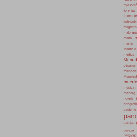
rojo
ladr
librerías
liposu
lodelpob
magistra
malo
mal
m
maná
martín 
Mauricio
medios 
Menud
pésame
minhaci
Monolec
muert
música
rosberg
novela
ortografí
paciente
pan
parejas
pereza
PERIOD