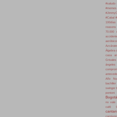
#saludo 
#memes
#JimmyC
#Cabal #
100días
reasons
70.000 m
accident
aeróbico
Azcárate
Álgebra 
casa
a
Grisales
ángeles
comprom
antecede
Año Nu
bachiller
swinger
pontoni
Bogot
no vale
café
cantan
carnívor