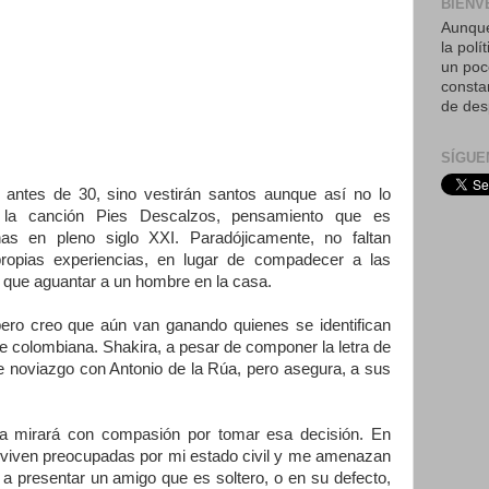
BIENV
Aunque
la polí
un poc
consta
de des
SÍGUE
antes de 30, sino vestirán santos aunque así no lo
n la canción Pies Descalzos, pensamiento que es
s en pleno siglo XXI. Paradójicamente, no faltan
ropias experiencias, en lugar de compadecer a las
er que aguantar a un hombre en la casa.
pero creo que aún van ganando quienes se identifican
e colombiana. Shakira, a pesar de componer la letra de
e noviazgo con Antonio de la Rúa, pero asegura, a sus
 la mirará con compasión por tomar esa decisión. En
e viven preocupadas por mi estado civil y me amenazan
 presentar un amigo que es soltero, o en su defecto,