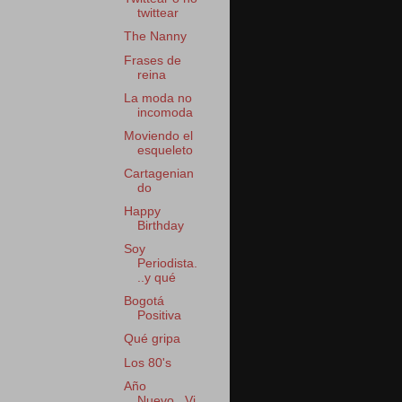
twittear
The Nanny
Frases de
reina
La moda no
incomoda
Moviendo el
esqueleto
Cartagenian
do
Happy
Birthday
Soy
Periodista.
..y qué
Bogotá
Positiva
Qué gripa
Los 80's
Año
Nuevo...Vi