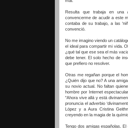
mal.
Resulta que trabaja en una a
convencerme de acudir a este me
contaba de su trabajo, a las ‘ni
convenció.
No me imagino viendo un catálogo
el ideal para compartir mi vida. 
¿qué tal que ese sea el más vac
debe tener. El solo hecho de ins
que prefiero no resolver.
Otras me regañan porque el homb
¿Quién dijo que no? A una amiga le
su novio actual. No faltan quien
hombre por Internet espectacula
“Ahora vive allá y está divinamen
pronuncia el adverbio ‘divinamente
López y a Aura Cristina Geithne
creyendo en la magia de la química
Tengo dos amigas españolas. El o