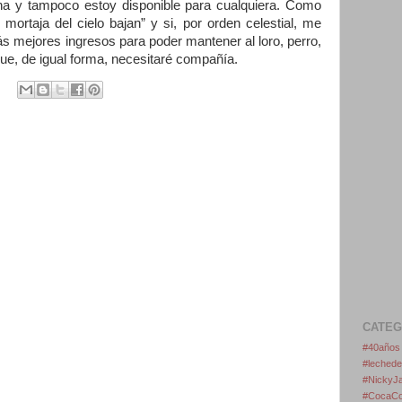
rona y tampoco estoy disponible para cualquiera. Como
mortaja del cielo bajan” y si, por orden celestial, me
s mejores ingresos para poder mantener al loro, perro,
ue, de igual forma, necesitaré compañía.
CATEG
#40añ
#leche
#Nicky
#CocaCo