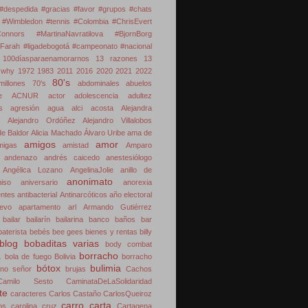
#despedida #gracias #favor #grupos #chats
#Wimbledon #tennis #Colombia #ChrisEvert
onnors #MartinaNavratilova #BjornBorg
Farah #ligadebogotá #campeonato #nacional
100díasparaenamorarnos
13 razones
13
 why
1972
1983
2011
2016
2020
2021
2022
80's
illones
70's
abdominales
abuelos
e
ACNUR
actor
adolescencia
adultez
s
agresión
agua
alci acosta
Alejandra
Alejandro Ordóñez
Alejandro Villalobos
de Baldor
Alicia Machado
Álvaro Uribe
ama de
amigos
amor
migas
amistad
Amparo
andenazo
andrés caicedo
anestesiólogo
Angélica Lozano
AngelinaJolie
anillo de
anonimato
iso
aniversario
anorexia
ntes
antibacterial
Antinarcóticos
año electoral
evo
apartamento
arl
Armando Gutiérrez
bailar
bailarín
bailarina
banco
baños
bar
baterista
bebés
bee gees
bienes y rentas
billy
blog
bobaditas varias
body combat
á
borracho
bola de fuego
Bolivia
borracho
bótox
bulimia
 no señor
brujas
Cachos
Camilo Sesto
CaminataDeLaSolidaridad
te
caracteres
Carlos Castaño
CarlosQueiroz
carro
carta
os
carolina cruz
Cartagena