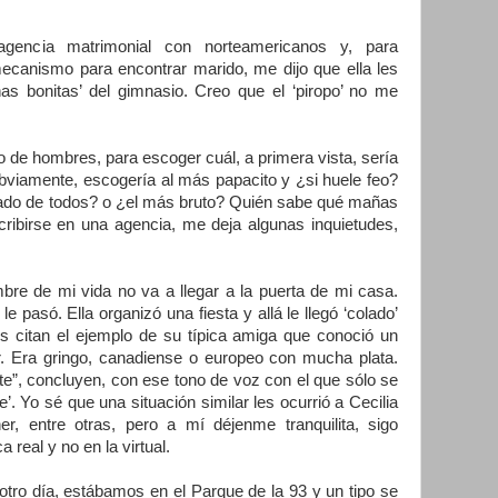
gencia matrimonial con norteamericanos y, para
canismo para encontrar marido, me dijo que ella les
ñas bonitas’ del gimnasio. Creo que el ‘piropo’ no me
 de hombres, para escoger cuál, a primera vista, sería
Obviamente, escogería al más papacito y ¿si huele feo?
iado de todos? o ¿el más bruto? Quién sabe qué mañas
cribirse en una agencia, me deja algunas inquietudes,
re de mi vida no va a llegar a la puerta de mi casa.
 pasó. Ella organizó una fiesta y allá le llegó ‘colado’
es citan el ejemplo de su típica amiga que conoció un
r. Era gringo, canadiense o europeo con mucha plata.
te”, concluyen, con ese tono de voz con el que sólo se
’. Yo sé que una situación similar les ocurrió a Cecilia
r, entre otras, pero a mí déjenme tranquilita, sigo
 real y no en la virtual.
tro día, estábamos en el Parque de la 93 y un tipo se