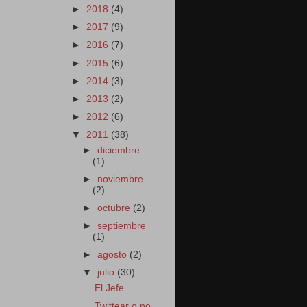
►
2018
(4)
►
2017
(9)
►
2016
(7)
►
2015
(6)
►
2014
(3)
►
2013
(2)
►
2012
(6)
▼
2011
(38)
►
diciembre
(1)
►
noviembre
(2)
►
octubre
(2)
►
septiembre
(1)
►
agosto
(2)
▼
julio
(30)
El Jefe
Twittear o no