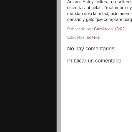
Aclaro: Estoy soltera, no solte
dicen las abuelas: “matrimonio y 
mandan sólo la mitad, pido ademá
canario y gato que compraré porq
Publicado por
Camila
en
16:02
Etiquetas:
soltera
No hay comentarios:
Publicar un comentario