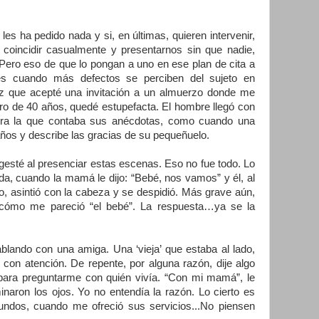
s ha pedido nada y si, en últimas, quieren intervenir,
coincidir casualmente y presentarnos sin que nadie,
ero eso de que lo pongan a uno en ese plan de cita a
es cuando más defectos se perciben del sujeto en
ez que acepté una invitación a un almuerzo donde me
ero de 40 años, quedé estupefacta. El hombre llegó con
 era la que contaba sus anécdotas, como cuando una
años y describe las gracias de su pequeñuelo.
gesté al presenciar estas escenas. Eso no fue todo. Lo
ida, cuando la mamá le dijo: “Bebé, nos vamos” y él, al
o, asintió con la cabeza y se despidió. Más grave aún,
cómo me pareció “el bebé”. La respuesta…ya se la
blando con una amiga. Una ‘vieja’ que estaba al lado,
con atención. De repente, por alguna razón, dije algo
o para preguntarme con quién vivía. “Con mi mamá”, le
inaron los ojos. Yo no entendía la razón. Lo cierto es
ndos, cuando me ofreció sus servicios...No piensen