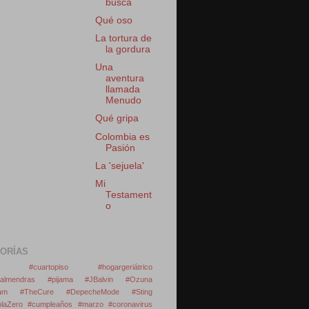
busca
Qué oso
La tortura de
la gordura
Una
aventura
llamada
Menudo
Qué gripa
Colombia es
Pasión
La 'sejuela'
Mi
Testament
o
ORÍAS
os #cuartopiso #hogargeriátrico
dealmendras #pijama #JBalvin #Ozuna
Jam #TheCure #DepecheMode #Sting
laZero
#cumpleaños #marzo #coronavirus