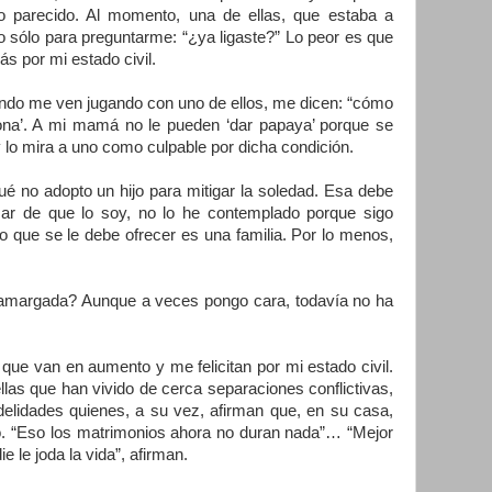
o parecido. Al momento, una de ellas, que estaba a
o sólo para preguntarme: “¿ya ligaste?” Lo peor es que
ás por mi estado civil.
ando me ven jugando con uno de ellos, me dicen: “cómo
rona’. A mi mamá no le pueden ‘dar papaya’ porque se
y lo mira a uno como culpable por dicha condición.
é no adopto un hijo para mitigar la soledad. Esa debe
sar de que lo soy, no lo he contemplado porque sigo
o que se le debe ofrecer es una familia. Por lo menos,
amargada? Aunque a veces pongo cara, todavía no ha
 que van en aumento y me felicitan por mi estado civil.
llas que han vivido de cerca separaciones conflictivas,
nfidelidades quienes, a su vez, afirman que, en su casa,
o. “Eso los matrimonios ahora no duran nada”… “Mejor
e le joda la vida”, afirman.