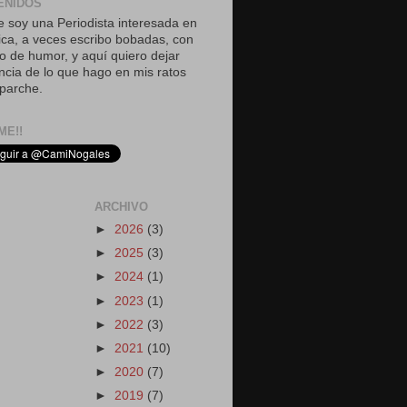
ENIDOS
 soy una Periodista interesada en
tica, a veces escribo bobadas, con
o de humor, y aquí quiero dejar
ncia de lo que hago en mis ratos
parche.
ME!!
ARCHIVO
►
2026
(3)
►
2025
(3)
►
2024
(1)
►
2023
(1)
►
2022
(3)
►
2021
(10)
►
2020
(7)
►
2019
(7)