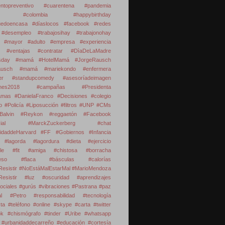
ientopreventivo #cuarentena #pandemia
tá #colombia #happybirthday
edoencasa #díaslocos #facebook #redes
#desempleo #trabajosihay #trabajonohay
 #mayor #adulto #empresa #experiencia
 #ventajas #contratar
#DìaDeLaMadre
rsday #mamá #HotelMamá #JorgeRausch
ausch #mamá #mariekondo #enfermera
ver #standupcomedy #asesoríadeimagen
iones2018 #campañas #Presidenta
amas #DanielaFranco #Decisiones #colegio
o #Policía #Liposucción #filtros #UNP #CMs
Balvin #Reykon #reggaetón
#Facebook
ocial #MarckZuckerberg #chat
sidaddeHarvard
#FF
#Gobiernos
#Infancia
#lagorda #lagordura #dieta #ejercicio
able #fit #amiga #chistosa #borracha
peso #flaca #básculas #calorías
esistir
#NoEstáMalEstarMal #MarioMendoza
Resistir #luz #oscuridad #aprendizajes
ociales #gurús #vibraciones
#Pastrana
#paz
l
#Petro
#responsabilidad
#tecnología
sta #teléfono #online #skype #carta #twitter
k #chismógrafo #tinder
#Uribe
#whatsapp
 #urbanidaddecarreño #educación #cortesía