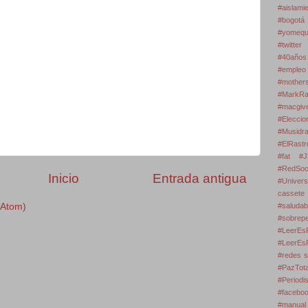
#aislam
#bogo
#yomequ
#twitter
#40años
#empleo
#mothe
#MarkR
#macgi
#Elecc
#Musidr
#ElRastr
#fat #J
#RedS
Inicio
Entrada antigua
#Univer
cassete
(Atom)
#salud
#sobre
#LeerEsR
#LeerEs
#redes s
#PazTota
#Periodi
#faceboo
#manual