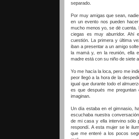
separado.
Por muy amigas que sean, nadie le
en un evento nos pueden hacer 
mucho menos yo, se dé cuenta. P
ciegas es muy aburridor. Ahí 
cuestión. La primera y última v
iban a presentar a un amigo solt
la mamá y, en la reunión, ella
madre está con su niño de siete 
Yo me hacía la loca, pero me indi
peor llegó a la hora de la desped
igual que durante todo el almuerz
es que después me preguntan 
imaginan.
Un día estaba en el gimnasio, ha
escuchaba nuestra conversación 
de mi casa y ella intervino sól
respondí. A esta mujer se le ilum
que me enteré a los pocos segu