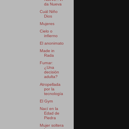
da Nueva
Cuál Niño
Dios
Mujeres
Cielo o
infierno
El anonimato
Made in
Rada
Fumar:
¿Una
decisión
adulta?
Atropellada
por la
tecnología
El Gym
Nací en la
Edad de
Piedra
Mujer soltera